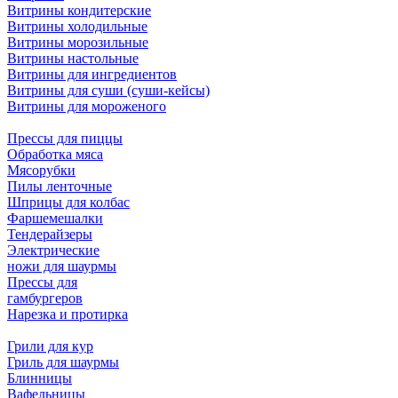
Витрины кондитерские
Витрины холодильные
Витрины морозильные
Витрины настольные
Витрины для ингредиентов
Витрины для суши (суши-кейсы)
Витрины для мороженого
Прессы для пиццы
Обработка мяса
Мясорубки
Пилы ленточные
Шприцы для колбас
Фаршемешалки
Тендерайзеры
Электрические
ножи для шаурмы
Прессы для
гамбургеров
Нарезка и протирка
Грили для кур
Гриль для шаурмы
Блинницы
Вафельницы