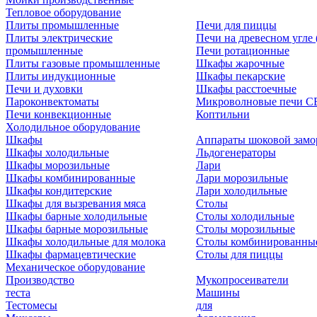
Тепловое оборудование
Плиты промышленные
Печи для пиццы
Плиты электрические
Печи на древесном угле
промышленные
Печи ротационные
Плиты газовые промышленные
Шкафы жарочные
Плиты индукционные
Шкафы пекарские
Печи и духовки
Шкафы расстоечные
Пароконвектоматы
Микроволновые печи С
Печи конвекционные
Коптильни
Холодильное оборудование
Шкафы
Аппараты шоковой замо
Шкафы холодильные
Льдогенераторы
Шкафы морозильные
Лари
Шкафы комбинированные
Лари морозильные
Шкафы кондитерские
Лари холодильные
Шкафы для вызревания мяса
Столы
Шкафы барные холодильные
Столы холодильные
Шкафы барные морозильные
Столы морозильные
Шкафы холодильные для молока
Столы комбинированны
Шкафы фармацевтические
Столы для пиццы
Механическое оборудование
Производство
Мукопросеиватели
теста
Машины
Тестомесы
для