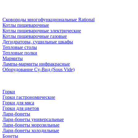
Сковороды многофункциональные Rational
Котлы пищеварочные
Котлы пищеварочные электрические
Котлы пищеварочные газовые
Дегидраторы, сушильные шкафы
Тепловые столы
Тепловые полки
Мармиты
Лампы-мармиты инфракрасные
Оборудование Су-Вид (Sous Vide)
Горки
Горки гастрономические
Горки для мяса
Горки для цветов
Лари-бонеты
Лари-бонеты универсальные
Лари-бонеты морозильные
Лари-бонеты холодильные
Бонеты