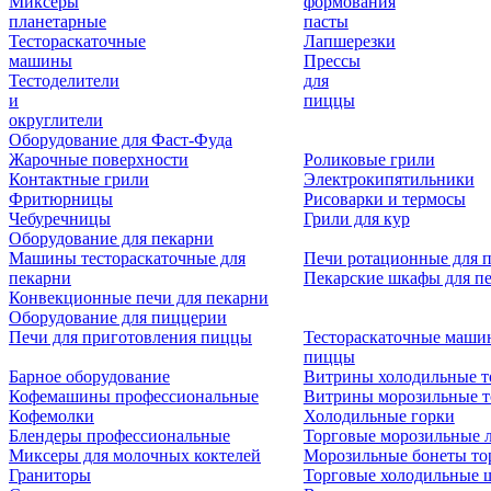
Миксеры
формования
планетарные
пасты
Тестораскаточные
Лапшерезки
машины
Прессы
Тестоделители
для
и
пиццы
округлители
Оборудование для Фаст-Фуда
Жарочные поверхности
Роликовые грили
Контактные грили
Электрокипятильники
Фритюрницы
Рисоварки и термосы
Чебуречницы
Грили для кур
Оборудование для пекарни
Машины тестораскаточные для
Печи ротационные для 
пекарни
Пекарские шкафы для п
Конвекционные печи для пекарни
Оборудование для пиццерии
Печи для приготовления пиццы
Тестораскаточные маши
пиццы
Барное оборудование
Витрины холодильные т
Кофемашины профессиональные
Витрины морозильные т
Кофемолки
Холодильные горки
Блендеры профессиональные
Торговые морозильные 
Миксеры для молочных коктелей
Морозильные бонеты то
Граниторы
Торговые холодильные