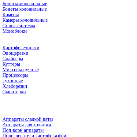
Бонеты морозильные
Бонеты холодильные
Камеры
Камеры холодильные
Сплит-системы
Моноблоки
Картофелечистки
Овощерезки
Слайсеры
Куттеры
Миксеры ручные
Процессоры
кухонные
Хлеборезки
Сыротерки
Аппараты сладкой ваты
Аппараты для ход-дога
Поп-корн аппараты
Подогреватели картофеля фри