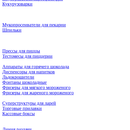
Кукурузоварки
Мукопросеиватели для пекарни
Шпильки
Прессы для пиццы
Тестомесы для пиццерии
Аппараты для горячего шоколада
Диспенсоры для напитков
Льдокрошители
Фонтаны шоколадные
Фризеры для мягкого мороженого
Фризеры для жареного мороженого
Суперструктуры для ларей
Торговые прилавки
Кассовые боксы
Линия раздачи