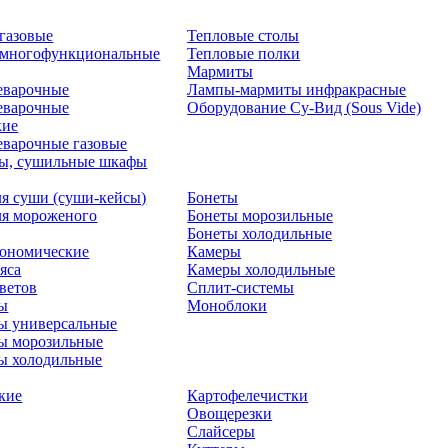
газовые
Тепловые столы
 многофункциональные
Тепловые полки
Мармиты
еварочные
Лампы-мармиты инфракрасные
еварочные
Оборудование Су-Вид (Sous Vide)
кие
варочные газовые
ры, сушильные шкафы
я суши (суши-кейсы)
Бонеты
я мороженого
Бонеты морозильные
Бонеты холодильные
рономические
Камеры
яса
Камеры холодильные
цветов
Сплит-системы
ты
Моноблоки
ы универсальные
ы морозильные
ы холодильные
кие
Картофелечистки
Овощерезки
Слайсеры