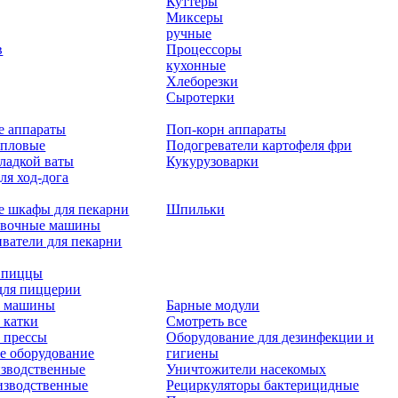
Куттеры
Миксеры
ручные
в
Процессоры
кухонные
Хлеборезки
Сыротерки
е аппараты
Поп-корн аппараты
епловые
Подогреватели картофеля фри
ладкой ваты
Кукурузоварки
ля ход-дога
е шкафы для пекарни
Шпильки
овочные машины
ватели для пекарни
 пиццы
для пиццерии
 машины
Барные модули
 катки
Смотреть все
 прессы
Оборудование для дезинфекции и
е оборудование
гигиены
зводственные
Уничтожители насекомых
изводственные
Рециркуляторы бактерицидные