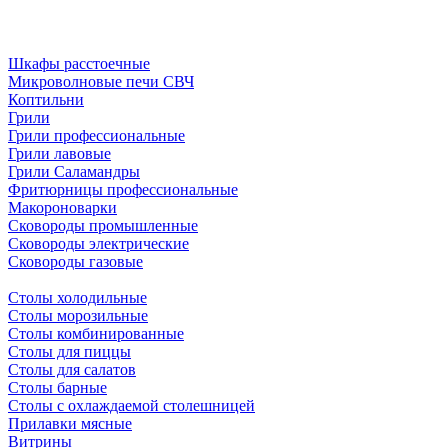
Шкафы расстоечные
Микроволновые печи СВЧ
Коптильни
Грили
Грили профессиональные
Грили лавовые
Грили Саламандры
Фритюрницы профессиональные
Макороноварки
Сковороды промышленные
Сковороды электрические
Сковороды газовые
Столы холодильные
Столы морозильные
Столы комбинированные
Столы для пиццы
Столы для салатов
Столы барные
Столы с охлаждаемой столешницей
Прилавки мясные
Витрины