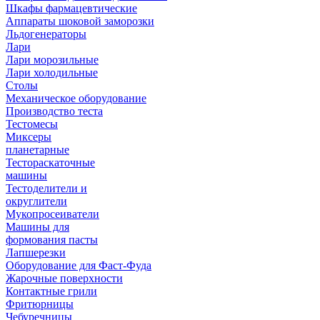
Шкафы фармацевтические
Аппараты шоковой заморозки
Льдогенераторы
Лари
Лари морозильные
Лари холодильные
Столы
Механическое оборудование
Производство теста
Тестомесы
Миксеры
планетарные
Тестораскаточные
машины
Тестоделители и
округлители
Мукопросеиватели
Машины для
формования пасты
Лапшерезки
Оборудование для Фаст-Фуда
Жарочные поверхности
Контактные грили
Фритюрницы
Чебуречницы