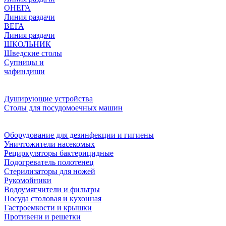
ОНЕГА
Линия раздачи
ВЕГА
Линия раздачи
ШКОЛЬНИК
Шведские столы
Супницы и
чафиндиши
Душирующие устройства
Столы для посудомоечных машин
Оборудование для дезинфекции и гигиены
Уничтожители насекомых
Рециркуляторы бактерицидные
Подогреватель полотенец
Стерилизаторы для ножей
Рукомойники
Водоумягчители и фильтры
Посуда столовая и кухонная
Гастроемкости и крышки
Противени и решетки