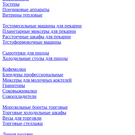
Тостеры
Пончиковые аппараты
Витрины тепловые
Тестомесильные машины для пекарни
Планетарные миксеры для пекарни
Расстоечные шкафы для пекарни
Тестоформовочные машины
Сыротерки для пиццы
Холодильные столы для пиццы
Кофемолки
Блендеры профессиональные
Миксеры для молочных коктелей
Граниторы
Соковыжималки
Сокоохладители
Морозильные бонеты торговые
Торговые холодильные шкафы
Весы для торговли
Торговые стеллажи
Линия раздачи