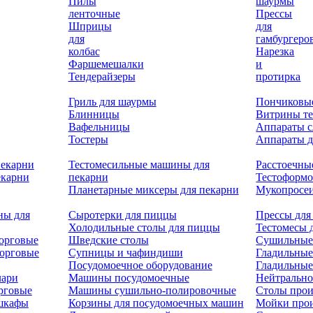
Пилы
шаурмы
ленточные
Прессы
Шприцы
для
для
гамбургеро
колбас
Нарезка
Фаршемешалки
и
Тендерайзеры
протирка
Гриль для шаурмы
Пончиковы
Блинницы
Витрины т
Вафельницы
Аппараты с
Тостеры
Аппараты д
пекарни
Тестомесильные машины для
Расстоечны
екарни
пекарни
Тестоформ
Планетарные миксеры для пекарни
Мукопросеи
ны для
Сыротерки для пиццы
Прессы для
Холодильные столы для пиццы
Тестомесы 
орговые
Шведские столы
Сушильные
орговые
Супницы и чафиндиши
Гладильные
Посудомоечное оборудование
Гладильные
лари
Машины посудомоечные
Нейтрально
рговые
Машины сушильно-полировочные
Столы прои
 шкафы
Корзины для посудомоечных машин
Мойки про