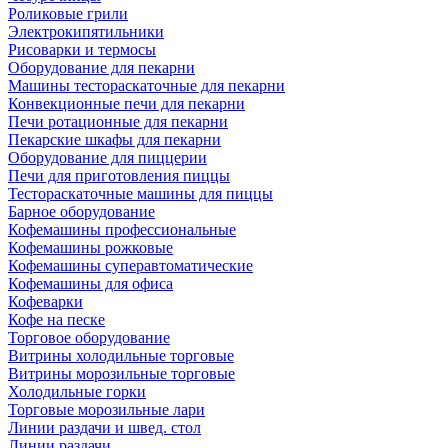
Роликовые грили
Электрокипятильники
Рисоварки и термосы
Оборудование для пекарни
Машины тестораскаточные для пекарни
Конвекционные печи для пекарни
Печи ротационные для пекарни
Пекарские шкафы для пекарни
Оборудование для пиццерии
Печи для приготовления пиццы
Тестораскаточные машины для пиццы
Барное оборудование
Кофемашины профессиональные
Кофемашины рожковые
Кофемашины суперавтоматические
Кофемашины для офиса
Кофеварки
Кофе на песке
Торговое оборудование
Витрины холодильные торговые
Витрины морозильные торговые
Холодильные горки
Торговые морозильные лари
Линии раздачи и швед. стол
Линии раздачи