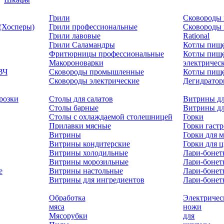
Грили
Сковороды 
 (Хосперы)
Грили профессиональные
Сковороды
Грили лавовые
Rational
Грили Саламандры
Котлы пищ
Фритюрницы профессиональные
Котлы пищ
Макороноварки
электричес
ВЧ
Сковороды промышленные
Котлы пище
Сковороды электрические
Дегидрато
розки
Столы для салатов
Витрины дл
Столы барные
Витрины дл
Столы с охлаждаемой столешницей
Горки
Прилавки мясные
Горки гаст
Витрины
Горки для м
Витрины кондитерские
Горки для 
Витрины холодильные
Лари-боне
Витрины морозильные
Лари-бонет
е
Витрины настольные
Лари-бонет
Витрины для ингредиентов
Лари-бонет
Обработка
Электричес
мяса
ножи
Мясорубки
для