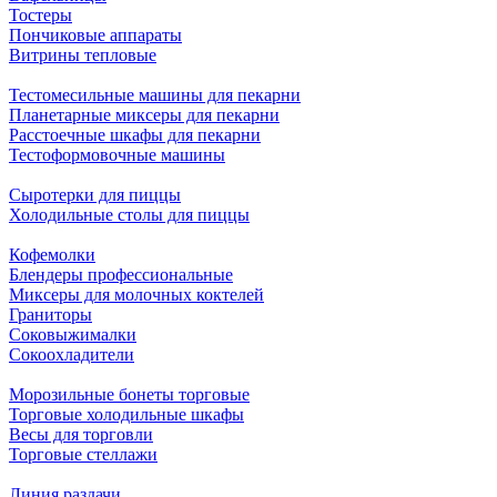
Тостеры
Пончиковые аппараты
Витрины тепловые
Тестомесильные машины для пекарни
Планетарные миксеры для пекарни
Расстоечные шкафы для пекарни
Тестоформовочные машины
Сыротерки для пиццы
Холодильные столы для пиццы
Кофемолки
Блендеры профессиональные
Миксеры для молочных коктелей
Граниторы
Соковыжималки
Сокоохладители
Морозильные бонеты торговые
Торговые холодильные шкафы
Весы для торговли
Торговые стеллажи
Линия раздачи