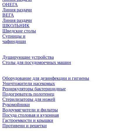
ОНЕГА
Линия раздачи
ВЕГА
Линия раздачи
ШКОЛЬНИК
Шведские столы
Супницы и
чафиндиши
Душирующие устройства
Столы для посудомоечных машин
Оборудование для дезинфекции и гигиены
Уничтожители насекомых
Рециркуляторы бактерицидные
Подогреватель полотенец
Стерилизаторы для ножей
Рукомойники
Водоумягчители и фильтры
Посуда столовая и кухонная
Гастроемкости и крышки
Противени и решетки