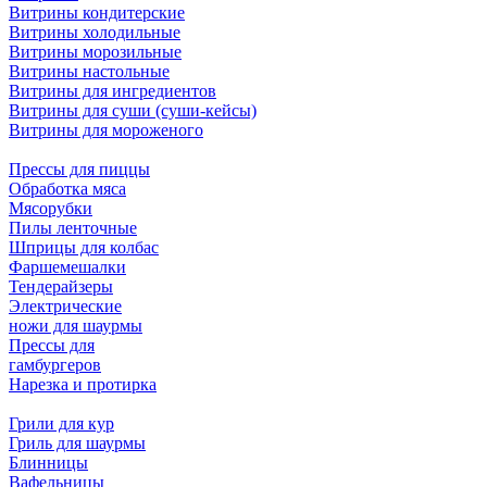
Витрины кондитерские
Витрины холодильные
Витрины морозильные
Витрины настольные
Витрины для ингредиентов
Витрины для суши (суши-кейсы)
Витрины для мороженого
Прессы для пиццы
Обработка мяса
Мясорубки
Пилы ленточные
Шприцы для колбас
Фаршемешалки
Тендерайзеры
Электрические
ножи для шаурмы
Прессы для
гамбургеров
Нарезка и протирка
Грили для кур
Гриль для шаурмы
Блинницы
Вафельницы