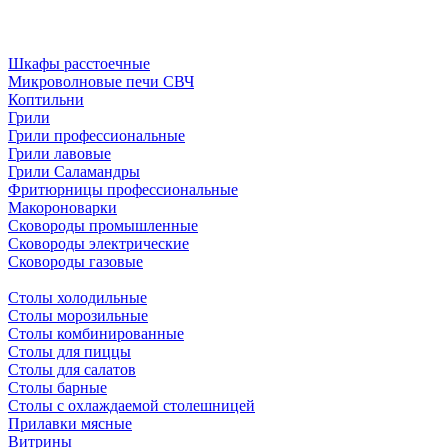
Шкафы расстоечные
Микроволновые печи СВЧ
Коптильни
Грили
Грили профессиональные
Грили лавовые
Грили Саламандры
Фритюрницы профессиональные
Макороноварки
Сковороды промышленные
Сковороды электрические
Сковороды газовые
Столы холодильные
Столы морозильные
Столы комбинированные
Столы для пиццы
Столы для салатов
Столы барные
Столы с охлаждаемой столешницей
Прилавки мясные
Витрины