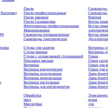
Грили
Сковороды 
 (Хосперы)
Грили профессиональные
Сковороды
Грили лавовые
Rational
Грили Саламандры
Котлы пищ
Фритюрницы профессиональные
Котлы пищ
Макороноварки
электричес
ВЧ
Сковороды промышленные
Котлы пище
Сковороды электрические
Дегидрато
розки
Столы для салатов
Витрины дл
Столы барные
Витрины дл
Столы с охлаждаемой столешницей
Горки
Прилавки мясные
Горки гаст
Витрины
Горки для м
Витрины кондитерские
Горки для 
Витрины холодильные
Лари-боне
Витрины морозильные
Лари-бонет
е
Витрины настольные
Лари-бонет
Витрины для ингредиентов
Лари-бонет
Обработка
Электричес
мяса
ножи
Мясорубки
для