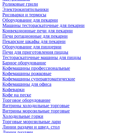
Роликовые грили
Электрокипятильники
Рисоварки и термосы
Оборудование для пекарни
Машины тестораскаточные для пекарни
Конвекционные печи для пекарни
Печи ротационные для пекарни
Пекарские шкафы для пекарни
Оборудование для пиццерии
Печи для приготовления пиццы
Тестораскаточные машины для пиццы
Барное оборудование
Кофемашины профессиональные
Кофемашины рожковые
Кофемашины суперавтоматические
Кофемашины для офиса
Кофеварки
Кофе на песке
Торговое оборудование
Витрины холодильные торговые
Витрины морозильные торговые
Холодильные горки
Торговые морозильные лари
Линии раздачи и швед. стол
Линии раздачи