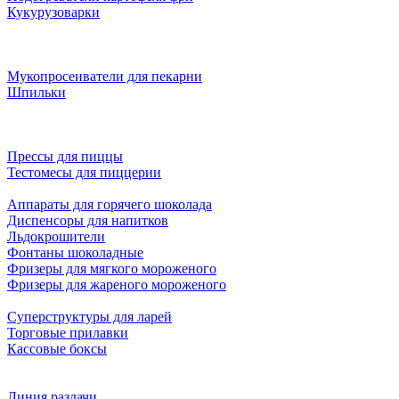
Кукурузоварки
Мукопросеиватели для пекарни
Шпильки
Прессы для пиццы
Тестомесы для пиццерии
Аппараты для горячего шоколада
Диспенсоры для напитков
Льдокрошители
Фонтаны шоколадные
Фризеры для мягкого мороженого
Фризеры для жареного мороженого
Суперструктуры для ларей
Торговые прилавки
Кассовые боксы
Линия раздачи