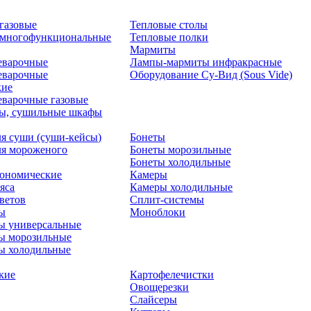
газовые
Тепловые столы
 многофункциональные
Тепловые полки
Мармиты
еварочные
Лампы-мармиты инфракрасные
еварочные
Оборудование Су-Вид (Sous Vide)
кие
варочные газовые
ры, сушильные шкафы
я суши (суши-кейсы)
Бонеты
я мороженого
Бонеты морозильные
Бонеты холодильные
рономические
Камеры
яса
Камеры холодильные
цветов
Сплит-системы
ты
Моноблоки
ы универсальные
ы морозильные
ы холодильные
кие
Картофелечистки
Овощерезки
Слайсеры