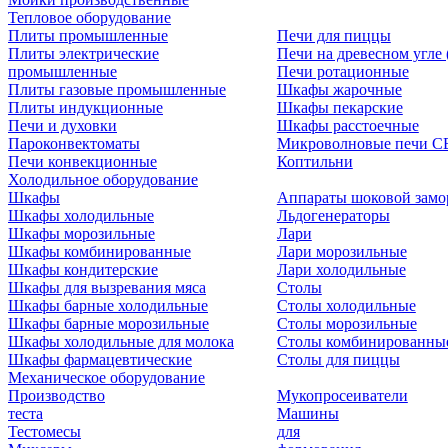
Тепловое оборудование
Плиты промышленные
Печи для пиццы
Плиты электрические
Печи на древесном угле
промышленные
Печи ротационные
Плиты газовые промышленные
Шкафы жарочные
Плиты индукционные
Шкафы пекарские
Печи и духовки
Шкафы расстоечные
Пароконвектоматы
Микроволновые печи С
Печи конвекционные
Коптильни
Холодильное оборудование
Шкафы
Аппараты шоковой замо
Шкафы холодильные
Льдогенераторы
Шкафы морозильные
Лари
Шкафы комбинированные
Лари морозильные
Шкафы кондитерские
Лари холодильные
Шкафы для вызревания мяса
Столы
Шкафы барные холодильные
Столы холодильные
Шкафы барные морозильные
Столы морозильные
Шкафы холодильные для молока
Столы комбинированны
Шкафы фармацевтические
Столы для пиццы
Механическое оборудование
Производство
Мукопросеиватели
теста
Машины
Тестомесы
для