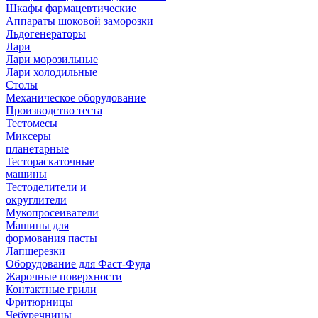
Шкафы фармацевтические
Аппараты шоковой заморозки
Льдогенераторы
Лари
Лари морозильные
Лари холодильные
Столы
Механическое оборудование
Производство теста
Тестомесы
Миксеры
планетарные
Тестораскаточные
машины
Тестоделители и
округлители
Мукопросеиватели
Машины для
формования пасты
Лапшерезки
Оборудование для Фаст-Фуда
Жарочные поверхности
Контактные грили
Фритюрницы
Чебуречницы