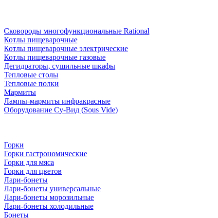
Сковороды многофункциональные Rational
Котлы пищеварочные
Котлы пищеварочные электрические
Котлы пищеварочные газовые
Дегидраторы, сушильные шкафы
Тепловые столы
Тепловые полки
Мармиты
Лампы-мармиты инфракрасные
Оборудование Су-Вид (Sous Vide)
Горки
Горки гастрономические
Горки для мяса
Горки для цветов
Лари-бонеты
Лари-бонеты универсальные
Лари-бонеты морозильные
Лари-бонеты холодильные
Бонеты