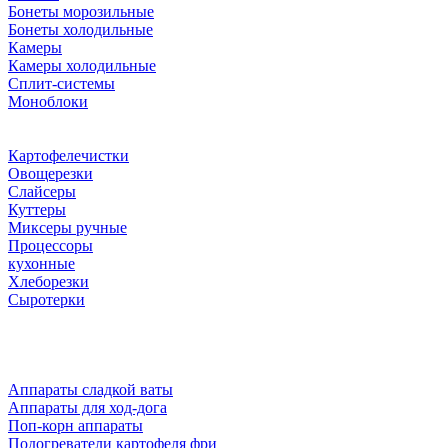
Бонеты морозильные
Бонеты холодильные
Камеры
Камеры холодильные
Сплит-системы
Моноблоки
Картофелечистки
Овощерезки
Слайсеры
Куттеры
Миксеры ручные
Процессоры
кухонные
Хлеборезки
Сыротерки
Аппараты сладкой ваты
Аппараты для ход-дога
Поп-корн аппараты
Подогреватели картофеля фри