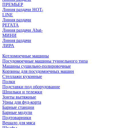
ПРЕМЬЕР
Линия раздачи HOT-
LINE
Линия раздачи
РЕГАТА
Линия раздачи Abat-
МИНИ
Линия раздачи
ЛИРА
Котломоечные машины
Посудомоечные машины туннельного типа
Машины сушильно-полировочные
Корзины для посудомоечных машин
Стеллажи кухонные
Полки
Подставки под оборудование
Шпильки и тележки
Зонты вытяжные
Урны для фуд-корта
Барные станции
Барные модули
Подтоварники
Вешало для мяса
Шкафы