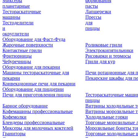
Миксеры
формования
планетарные
пасты
Тестораскаточные
Лапшерезки
машины
Прессы
Тестоделители
для
и
пиццы
округлители
Оборудование для Фаст-Фуда
Жарочные поверхности
Роликовые грили
Контактные грили
Электрокипятильники
Фритюрницы
Рисоварки и термосы
Чебуречницы
Грили для кур
Оборудование для пекарни
Машины тестораскаточные для
Печи ротационные для 
пекарни
Пекарские шкафы для п
Конвекционные печи для пекарни
Оборудование для пиццерии
Печи для приготовления пиццы
Тестораскаточные маши
пиццы
Барное оборудование
Витрины холодильные т
Кофемашины профессиональные
Витрины морозильные т
Кофемолки
Холодильные горки
Блендеры профессиональные
Торговые морозильные 
Миксеры для молочных коктелей
Морозильные бонеты то
Граниторы
Торговые холодильные