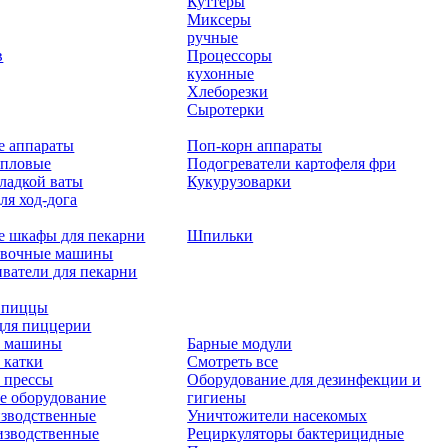
Куттеры
Миксеры
ручные
в
Процессоры
кухонные
Хлеборезки
Сыротерки
е аппараты
Поп-корн аппараты
епловые
Подогреватели картофеля фри
ладкой ваты
Кукурузоварки
ля ход-дога
е шкафы для пекарни
Шпильки
овочные машины
ватели для пекарни
 пиццы
для пиццерии
 машины
Барные модули
 катки
Смотреть все
 прессы
Оборудование для дезинфекции и
е оборудование
гигиены
зводственные
Уничтожители насекомых
изводственные
Рециркуляторы бактерицидные