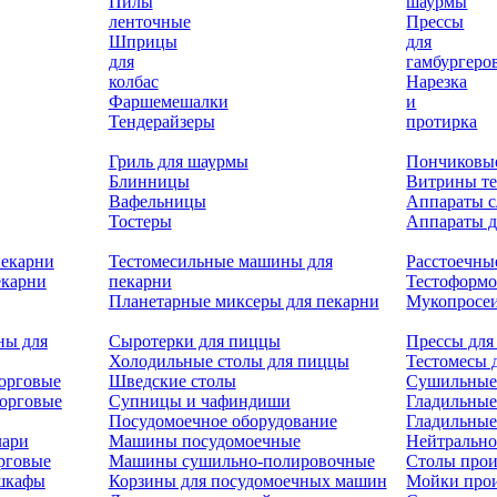
Пилы
шаурмы
ленточные
Прессы
Шприцы
для
для
гамбургеро
колбас
Нарезка
Фаршемешалки
и
Тендерайзеры
протирка
Гриль для шаурмы
Пончиковы
Блинницы
Витрины т
Вафельницы
Аппараты с
Тостеры
Аппараты д
пекарни
Тестомесильные машины для
Расстоечны
екарни
пекарни
Тестоформ
Планетарные миксеры для пекарни
Мукопросеи
ны для
Сыротерки для пиццы
Прессы для
Холодильные столы для пиццы
Тестомесы 
орговые
Шведские столы
Сушильные
орговые
Супницы и чафиндиши
Гладильные
Посудомоечное оборудование
Гладильные
лари
Машины посудомоечные
Нейтрально
рговые
Машины сушильно-полировочные
Столы прои
 шкафы
Корзины для посудомоечных машин
Мойки про