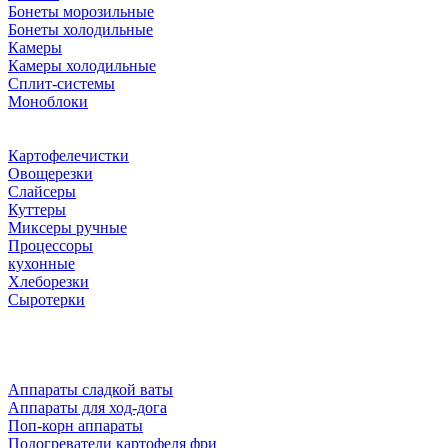
Бонеты морозильные
Бонеты холодильные
Камеры
Камеры холодильные
Сплит-системы
Моноблоки
Картофелечистки
Овощерезки
Слайсеры
Куттеры
Миксеры ручные
Процессоры
кухонные
Хлеборезки
Сыротерки
Аппараты сладкой ваты
Аппараты для ход-дога
Поп-корн аппараты
Подогреватели картофеля фри