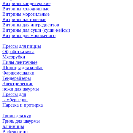
Витрины кондитерские
Витрины холодильные
Витрины морозильные
Витрины настольные
Витрины для ингредиентов
Витрины для суши (суши-кейсы)
Витрины для мороженого
Прессы для пиццы
Обработка мяса
Мясорубки
Пилы ленточные
Шприцы для колбас
Фаршемешалки
Тендерайзеры
Электрические
ножи для шаурмы
Прессы для
гамбургеров
Нарезка и протирка
Грили для кур
Гриль для шаурмы
Блинницы
Вафельницы