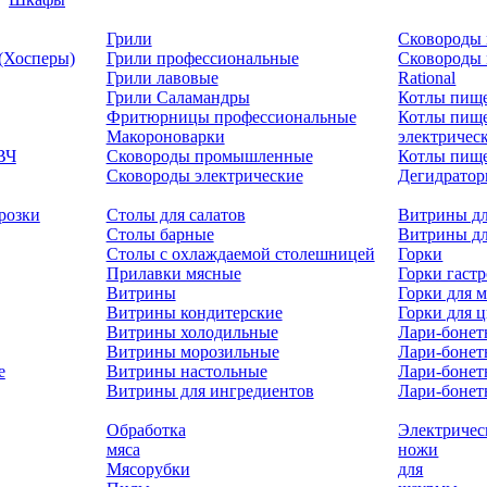
Грили
Сковороды 
 (Хосперы)
Грили профессиональные
Сковороды
Грили лавовые
Rational
Грили Саламандры
Котлы пищ
Фритюрницы профессиональные
Котлы пищ
Макороноварки
электричес
ВЧ
Сковороды промышленные
Котлы пище
Сковороды электрические
Дегидрато
розки
Столы для салатов
Витрины дл
Столы барные
Витрины дл
Столы с охлаждаемой столешницей
Горки
Прилавки мясные
Горки гаст
Витрины
Горки для м
Витрины кондитерские
Горки для 
Витрины холодильные
Лари-боне
Витрины морозильные
Лари-бонет
е
Витрины настольные
Лари-бонет
Витрины для ингредиентов
Лари-бонет
Обработка
Электричес
мяса
ножи
Мясорубки
для