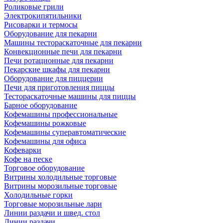
Роликовые грили
Электрокипятильники
Рисоварки и термосы
Оборудование для пекарни
Машины тестораскаточные для пекарни
Конвекционные печи для пекарни
Печи ротационные для пекарни
Пекарские шкафы для пекарни
Оборудование для пиццерии
Печи для приготовления пиццы
Тестораскаточные машины для пиццы
Барное оборудование
Кофемашины профессиональные
Кофемашины рожковые
Кофемашины суперавтоматические
Кофемашины для офиса
Кофеварки
Кофе на песке
Торговое оборудование
Витрины холодильные торговые
Витрины морозильные торговые
Холодильные горки
Торговые морозильные лари
Линии раздачи и швед. стол
Линии раздачи