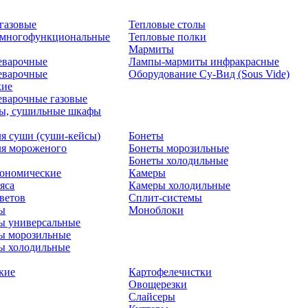
газовые
Тепловые столы
 многофункциональные
Тепловые полки
Мармиты
еварочные
Лампы-мармиты инфракрасные
еварочные
Оборудование Су-Вид (Sous Vide)
кие
варочные газовые
ры, сушильные шкафы
я суши (суши-кейсы)
Бонеты
я мороженого
Бонеты морозильные
Бонеты холодильные
рономические
Камеры
яса
Камеры холодильные
цветов
Сплит-системы
ты
Моноблоки
ы универсальные
ы морозильные
ы холодильные
кие
Картофелечистки
Овощерезки
Слайсеры