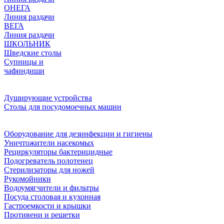
ОНЕГА
Линия раздачи
ВЕГА
Линия раздачи
ШКОЛЬНИК
Шведские столы
Супницы и
чафиндиши
Душирующие устройства
Столы для посудомоечных машин
Оборудование для дезинфекции и гигиены
Уничтожители насекомых
Рециркуляторы бактерицидные
Подогреватель полотенец
Стерилизаторы для ножей
Рукомойники
Водоумягчители и фильтры
Посуда столовая и кухонная
Гастроемкости и крышки
Противени и решетки