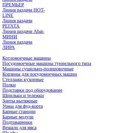
ПРЕМЬЕР
Линия раздачи HOT-
LINE
Линия раздачи
РЕГАТА
Линия раздачи Abat-
МИНИ
Линия раздачи
ЛИРА
Котломоечные машины
Посудомоечные машины туннельного типа
Машины сушильно-полировочные
Корзины для посудомоечных машин
Стеллажи кухонные
Полки
Подставки под оборудование
Шпильки и тележки
Зонты вытяжные
Урны для фуд-корта
Барные станции
Барные модули
Подтоварники
Вешало для мяса
Шкафы