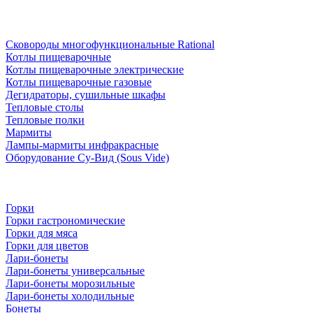
Сковороды многофункциональные Rational
Котлы пищеварочные
Котлы пищеварочные электрические
Котлы пищеварочные газовые
Дегидраторы, сушильные шкафы
Тепловые столы
Тепловые полки
Мармиты
Лампы-мармиты инфракрасные
Оборудование Су-Вид (Sous Vide)
Горки
Горки гастрономические
Горки для мяса
Горки для цветов
Лари-бонеты
Лари-бонеты универсальные
Лари-бонеты морозильные
Лари-бонеты холодильные
Бонеты