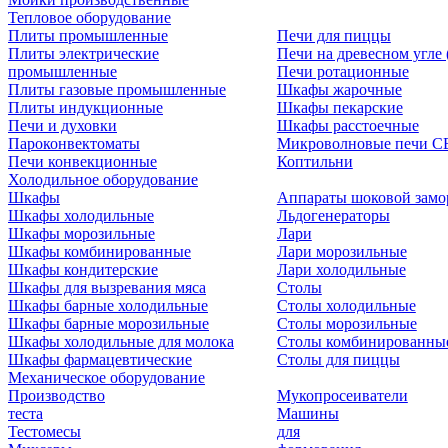
Тепловое оборудование
Плиты промышленные
Печи для пиццы
Плиты электрические
Печи на древесном угле
промышленные
Печи ротационные
Плиты газовые промышленные
Шкафы жарочные
Плиты индукционные
Шкафы пекарские
Печи и духовки
Шкафы расстоечные
Пароконвектоматы
Микроволновые печи С
Печи конвекционные
Коптильни
Холодильное оборудование
Шкафы
Аппараты шоковой замо
Шкафы холодильные
Льдогенераторы
Шкафы морозильные
Лари
Шкафы комбинированные
Лари морозильные
Шкафы кондитерские
Лари холодильные
Шкафы для вызревания мяса
Столы
Шкафы барные холодильные
Столы холодильные
Шкафы барные морозильные
Столы морозильные
Шкафы холодильные для молока
Столы комбинированны
Шкафы фармацевтические
Столы для пиццы
Механическое оборудование
Производство
Мукопросеиватели
теста
Машины
Тестомесы
для