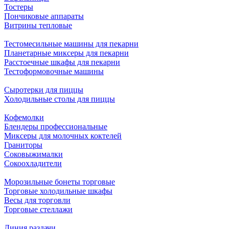
Тостеры
Пончиковые аппараты
Витрины тепловые
Тестомесильные машины для пекарни
Планетарные миксеры для пекарни
Расстоечные шкафы для пекарни
Тестоформовочные машины
Сыротерки для пиццы
Холодильные столы для пиццы
Кофемолки
Блендеры профессиональные
Миксеры для молочных коктелей
Граниторы
Соковыжималки
Сокоохладители
Морозильные бонеты торговые
Торговые холодильные шкафы
Весы для торговли
Торговые стеллажи
Линия раздачи