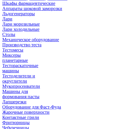
Шкафы фармацевтические
Аппараты шоковой заморозки
Льдогенераторы
Лари
Лари морозильные
Лари холодильные
Столы
Механическое оборудование
Производство теста
Тестомесы
Миксеры
планетарные
Тестораскаточные
машины
Тестоделители и
округлители
Мукопросеиватели
Машины для
формования пасты
Лапшерезки
Оборудование для Фаст-Фуда
Жарочные поверхности
Контактные грили
Фритюрницы
Чебуречницы