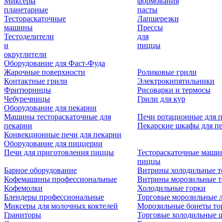
Миксеры
формования
планетарные
пасты
Тестораскаточные
Лапшерезки
машины
Прессы
Тестоделители
для
и
пиццы
округлители
Оборудование для Фаст-Фуда
Жарочные поверхности
Роликовые грили
Контактные грили
Электрокипятильники
Фритюрницы
Рисоварки и термосы
Чебуречницы
Грили для кур
Оборудование для пекарни
Машины тестораскаточные для
Печи ротационные для 
пекарни
Пекарские шкафы для п
Конвекционные печи для пекарни
Оборудование для пиццерии
Печи для приготовления пиццы
Тестораскаточные маши
пиццы
Барное оборудование
Витрины холодильные т
Кофемашины профессиональные
Витрины морозильные т
Кофемолки
Холодильные горки
Блендеры профессиональные
Торговые морозильные 
Миксеры для молочных коктелей
Морозильные бонеты то
Граниторы
Торговые холодильные