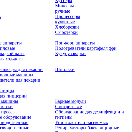
Куттеры
Миксеры
ручные
в
Процессоры
кухонные
Хлеборезки
Сыротерки
е аппараты
Поп-корн аппараты
епловые
Подогреватели картофеля фри
ладкой ваты
Кукурузоварки
ля ход-дога
е шкафы для пекарни
Шпильки
овочные машины
ватели для пекарни
 пиццы
для пиццерии
 машины
Барные модули
 катки
Смотреть все
 прессы
Оборудование для дезинфекции и
е оборудование
гигиены
зводственные
Уничтожители насекомых
изводственные
Рециркуляторы бактерицидные