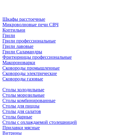
Шкафы расстоечные
Микроволновые печи СВЧ
Коптильни
Грили
Грили профессиональные
Грили лавовые
Грили Саламандры
Фритюрницы профессиональные
Макороноварки
Сковороды промышленные
Сковороды электрические
Сковороды газовые
Столы холодильные
Столы морозильные
Столы комбинированные
Столы для пиццы
Столы для салатов
Столы барные
Столы с охлаждаемой столешницей
Прилавки мясные
Витрины