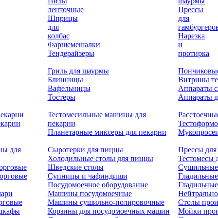
Пилы
шаурмы
ленточные
Прессы
Шприцы
для
для
гамбургеро
колбас
Нарезка
Фаршемешалки
и
Тендерайзеры
протирка
Гриль для шаурмы
Пончиковы
Блинницы
Витрины т
Вафельницы
Аппараты с
Тостеры
Аппараты д
пекарни
Тестомесильные машины для
Расстоечны
екарни
пекарни
Тестоформ
Планетарные миксеры для пекарни
Мукопросеи
ны для
Сыротерки для пиццы
Прессы для
Холодильные столы для пиццы
Тестомесы 
орговые
Шведские столы
Сушильные
орговые
Супницы и чафиндиши
Гладильные
Посудомоечное оборудование
Гладильные
лари
Машины посудомоечные
Нейтрально
рговые
Машины сушильно-полировочные
Столы прои
 шкафы
Корзины для посудомоечных машин
Мойки про