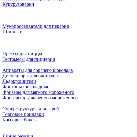
Кукурузоварки
Мукопросеиватели для пекарни
Шпильки
Прессы для пиццы
Тестомесы для пиццерии
Аппараты для горячего шоколада
Диспенсоры для напитков
Льдокрошители
Фонтаны шоколадные
Фризеры для мягкого мороженого
Фризеры для жареного мороженого
Суперструктуры для ларей
Торговые прилавки
Кассовые боксы
Линия раздачи