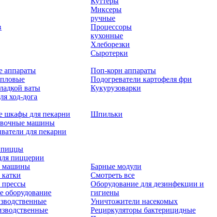
Куттеры
Миксеры
ручные
в
Процессоры
кухонные
Хлеборезки
Сыротерки
е аппараты
Поп-корн аппараты
епловые
Подогреватели картофеля фри
ладкой ваты
Кукурузоварки
ля ход-дога
е шкафы для пекарни
Шпильки
овочные машины
ватели для пекарни
 пиццы
для пиццерии
 машины
Барные модули
 катки
Смотреть все
 прессы
Оборудование для дезинфекции и
е оборудование
гигиены
зводственные
Уничтожители насекомых
изводственные
Рециркуляторы бактерицидные