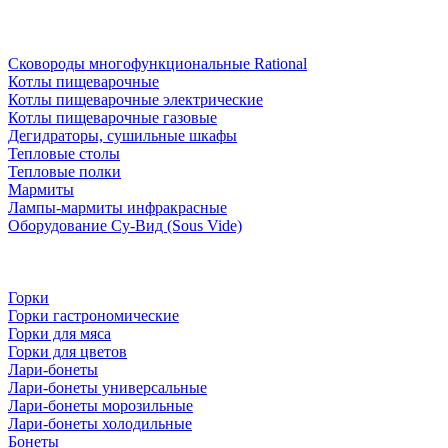
Сковороды многофункциональные Rational
Котлы пищеварочные
Котлы пищеварочные электрические
Котлы пищеварочные газовые
Дегидраторы, сушильные шкафы
Тепловые столы
Тепловые полки
Мармиты
Лампы-мармиты инфракрасные
Оборудование Су-Вид (Sous Vide)
Горки
Горки гастрономические
Горки для мяса
Горки для цветов
Лари-бонеты
Лари-бонеты универсальные
Лари-бонеты морозильные
Лари-бонеты холодильные
Бонеты