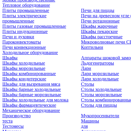
Тепловое оборудование
Плиты промышленные
Печи для пиццы
Плиты электрические
Печи на древесном угле
промышленные
Печи ротационные
Плиты газовые промышленные
Шкафы жарочные
Плиты индукционные
Шкафы пекарские
Печи и духовки
Шкафы расстоечные
Пароконвектоматы
Микроволновые печи С
Печи конвекционные
Коптильни
Холодильное оборудование
Шкафы
Аппараты шоковой замо
Шкафы холодильные
Льдогенераторы
Шкафы морозильные
Лари
Шкафы комбинированные
Лари морозильные
Шкафы кондитерские
Лари холодильные
Шкафы для вызревания мяса
Столы
Шкафы барные холодильные
Столы холодильные
Шкафы барные морозильные
Столы морозильные
Шкафы холодильные для молока
Столы комбинированны
Шкафы фармацевтические
Столы для пиццы
Механическое оборудование
Производство
Мукопросеиватели
теста
Машины
Тестомесы
для