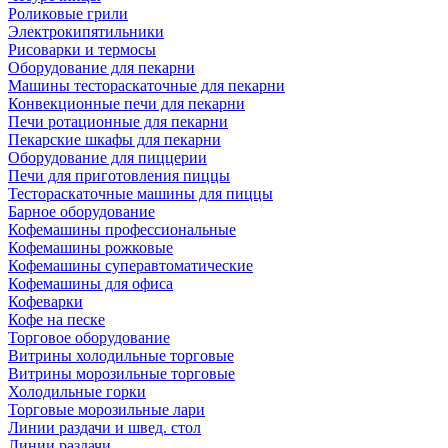
Роликовые грили
Электрокипятильники
Рисоварки и термосы
Оборудование для пекарни
Машины тестораскаточные для пекарни
Конвекционные печи для пекарни
Печи ротационные для пекарни
Пекарские шкафы для пекарни
Оборудование для пиццерии
Печи для приготовления пиццы
Тестораскаточные машины для пиццы
Барное оборудование
Кофемашины профессиональные
Кофемашины рожковые
Кофемашины суперавтоматические
Кофемашины для офиса
Кофеварки
Кофе на песке
Торговое оборудование
Витрины холодильные торговые
Витрины морозильные торговые
Холодильные горки
Торговые морозильные лари
Линии раздачи и швед. стол
Линии раздачи