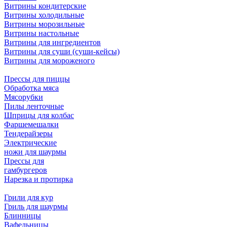
Витрины кондитерские
Витрины холодильные
Витрины морозильные
Витрины настольные
Витрины для ингредиентов
Витрины для суши (суши-кейсы)
Витрины для мороженого
Прессы для пиццы
Обработка мяса
Мясорубки
Пилы ленточные
Шприцы для колбас
Фаршемешалки
Тендерайзеры
Электрические
ножи для шаурмы
Прессы для
гамбургеров
Нарезка и протирка
Грили для кур
Гриль для шаурмы
Блинницы
Вафельницы