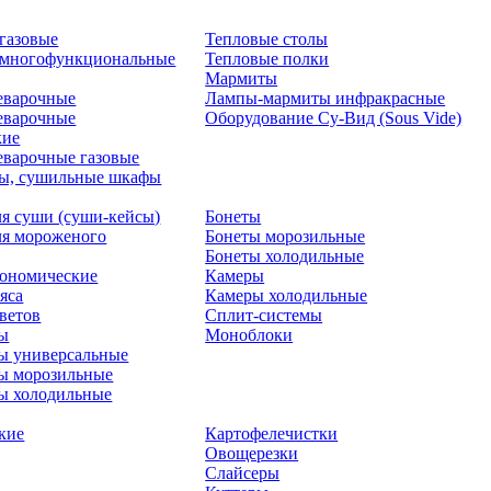
газовые
Тепловые столы
 многофункциональные
Тепловые полки
Мармиты
еварочные
Лампы-мармиты инфракрасные
еварочные
Оборудование Су-Вид (Sous Vide)
кие
варочные газовые
ры, сушильные шкафы
я суши (суши-кейсы)
Бонеты
я мороженого
Бонеты морозильные
Бонеты холодильные
рономические
Камеры
яса
Камеры холодильные
цветов
Сплит-системы
ты
Моноблоки
ы универсальные
ы морозильные
ы холодильные
кие
Картофелечистки
Овощерезки
Слайсеры