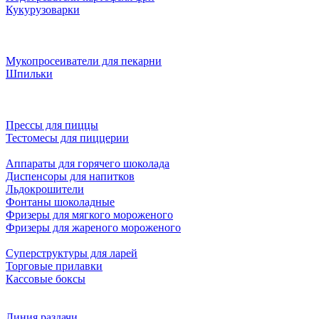
Кукурузоварки
Мукопросеиватели для пекарни
Шпильки
Прессы для пиццы
Тестомесы для пиццерии
Аппараты для горячего шоколада
Диспенсоры для напитков
Льдокрошители
Фонтаны шоколадные
Фризеры для мягкого мороженого
Фризеры для жареного мороженого
Суперструктуры для ларей
Торговые прилавки
Кассовые боксы
Линия раздачи