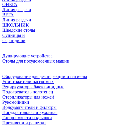
ОНЕГА
Линия раздачи
ВЕГА
Линия раздачи
ШКОЛЬНИК
Шведские столы
Супницы и
чафиндиши
Душирующие устройства
Столы для посудомоечных машин
Оборудование для дезинфекции и гигиены
Уничтожители насекомых
Рециркуляторы бактерицидные
Подогреватель полотенец
Стерилизаторы для ножей
Рукомойники
Водоумягчители и фильтры
Посуда столовая и кухонная
Гастроемкости и крышки
Противени и решетки