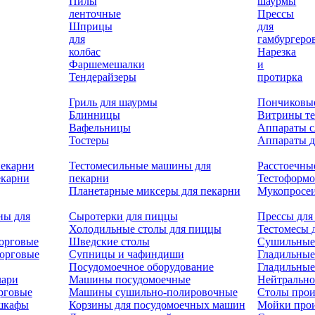
Пилы
шаурмы
ленточные
Прессы
Шприцы
для
для
гамбургеро
колбас
Нарезка
Фаршемешалки
и
Тендерайзеры
протирка
Гриль для шаурмы
Пончиковы
Блинницы
Витрины т
Вафельницы
Аппараты с
Тостеры
Аппараты д
пекарни
Тестомесильные машины для
Расстоечны
екарни
пекарни
Тестоформ
Планетарные миксеры для пекарни
Мукопросеи
ны для
Сыротерки для пиццы
Прессы для
Холодильные столы для пиццы
Тестомесы 
орговые
Шведские столы
Сушильные
орговые
Супницы и чафиндиши
Гладильные
Посудомоечное оборудование
Гладильные
лари
Машины посудомоечные
Нейтрально
рговые
Машины сушильно-полировочные
Столы прои
 шкафы
Корзины для посудомоечных машин
Мойки про