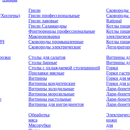
Грили
Сковороды 
 (Хосперы)
Грили профессиональные
Сковороды
Грили лавовые
Rational
Грили Саламандры
Котлы пищ
Фритюрницы профессиональные
Котлы пищ
Макороноварки
электричес
ВЧ
Сковороды промышленные
Котлы пище
Сковороды электрические
Дегидрато
розки
Столы для салатов
Витрины дл
Столы барные
Витрины дл
Столы с охлаждаемой столешницей
Горки
Прилавки мясные
Горки гаст
Витрины
Горки для м
Витрины кондитерские
Горки для 
Витрины холодильные
Лари-боне
Витрины морозильные
Лари-бонет
е
Витрины настольные
Лари-бонет
Витрины для ингредиентов
Лари-бонет
Обработка
Электричес
мяса
ножи
Мясорубки
для