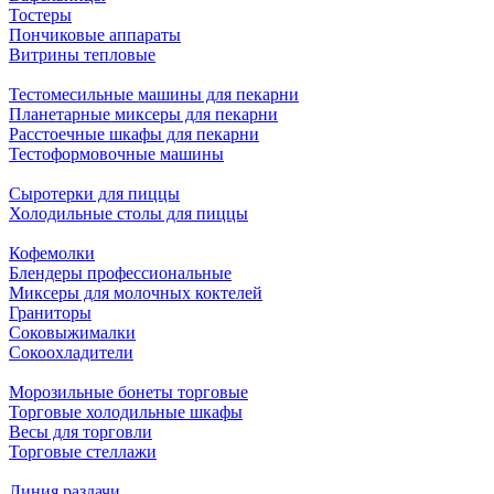
Тостеры
Пончиковые аппараты
Витрины тепловые
Тестомесильные машины для пекарни
Планетарные миксеры для пекарни
Расстоечные шкафы для пекарни
Тестоформовочные машины
Сыротерки для пиццы
Холодильные столы для пиццы
Кофемолки
Блендеры профессиональные
Миксеры для молочных коктелей
Граниторы
Соковыжималки
Сокоохладители
Морозильные бонеты торговые
Торговые холодильные шкафы
Весы для торговли
Торговые стеллажи
Линия раздачи