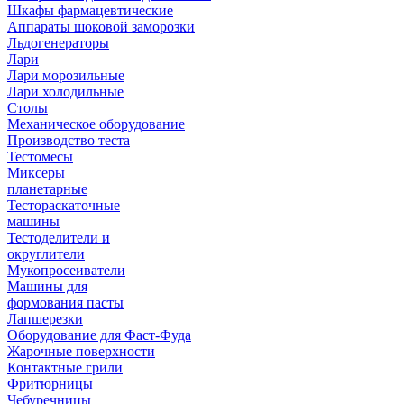
Шкафы фармацевтические
Аппараты шоковой заморозки
Льдогенераторы
Лари
Лари морозильные
Лари холодильные
Столы
Механическое оборудование
Производство теста
Тестомесы
Миксеры
планетарные
Тестораскаточные
машины
Тестоделители и
округлители
Мукопросеиватели
Машины для
формования пасты
Лапшерезки
Оборудование для Фаст-Фуда
Жарочные поверхности
Контактные грили
Фритюрницы
Чебуречницы