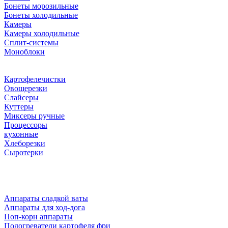
Бонеты морозильные
Бонеты холодильные
Камеры
Камеры холодильные
Сплит-системы
Моноблоки
Картофелечистки
Овощерезки
Слайсеры
Куттеры
Миксеры ручные
Процессоры
кухонные
Хлеборезки
Сыротерки
Аппараты сладкой ваты
Аппараты для ход-дога
Поп-корн аппараты
Подогреватели картофеля фри