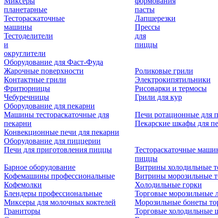
Миксеры
формования
планетарные
пасты
Тестораскаточные
Лапшерезки
машины
Прессы
Тестоделители
для
и
пиццы
округлители
Оборудование для Фаст-Фуда
Жарочные поверхности
Роликовые грили
Контактные грили
Электрокипятильники
Фритюрницы
Рисоварки и термосы
Чебуречницы
Грили для кур
Оборудование для пекарни
Машины тестораскаточные для
Печи ротационные для 
пекарни
Пекарские шкафы для п
Конвекционные печи для пекарни
Оборудование для пиццерии
Печи для приготовления пиццы
Тестораскаточные маши
пиццы
Барное оборудование
Витрины холодильные т
Кофемашины профессиональные
Витрины морозильные т
Кофемолки
Холодильные горки
Блендеры профессиональные
Торговые морозильные 
Миксеры для молочных коктелей
Морозильные бонеты то
Граниторы
Торговые холодильные