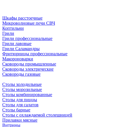
Шкафы расстоечные
Микроволновые печи СВЧ
Коптильни
Грили
Грили профессиональные
Грили лавовые
Грили Саламандры
Фритюрницы профессиональные
Макороноварки
Сковороды промышленные
Сковороды электрические
Сковороды газовые
Столы холодильные
Столы морозильные
Столы комбинированные
Столы для пиццы
Столы для салатов
Столы барные
Столы с охлаждаемой столешницей
Прилавки мясные
Витрины